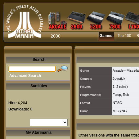
2600
Games
Top 100
R
Search
Arcade - Miscell
Genre
Advanced Search
Joystick
Controls
Statistics
1
,
2 (sim.)
Players
Fulop, Rob
Programmer(s)
Hits:
4,204
NTSC
Format
Downloads:
0
Dump
MISSING
My Atarimania
Other versions with the same title: