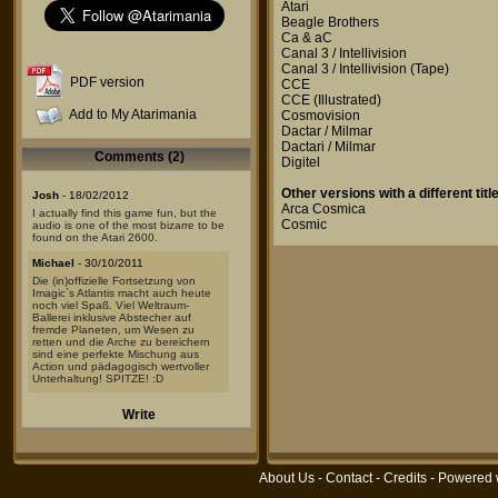
Atari
Beagle Brothers
Ca & aC
Canal 3 / Intellivision
Canal 3 / Intellivision
(Tape)
PDF version
CCE
CCE
(Illustrated)
Add to My Atarimania
Cosmovision
Dactar / Milmar
Dactari / Milmar
Comments (2)
Digitel
Other versions with a different title
Josh
- 18/02/2012
Arca Cosmica
I actually find this game fun, but the
Cosmic
audio is one of the most bizarre to be
found on the Atari 2600.
Michael
- 30/10/2011
Die (in)offizielle Fortsetzung von
Imagic`s Atlantis macht auch heute
noch viel Spaß. Viel Weltraum-
Ballerei inklusive Abstecher auf
fremde Planeten, um Wesen zu
retten und die Arche zu bereichern
sind eine perfekte Mischung aus
Action und pädagogisch wertvoller
Unterhaltung! SPITZE! :D
Write
About Us
-
Contact
-
Credits
- Powered 