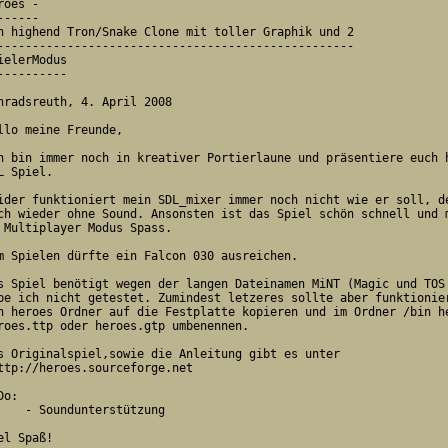
roes -

------

n highend Tron/Snake Clone mit toller Graphik und 2 

---------------------------------------------------

ielerModus

----------

nradsreuth, 4. April 2008

llo meine Freunde,

h bin immer noch in kreativer Portierlaune und präsentiere euch h
L Spiel.

ider funktioniert mein SDL_mixer immer noch nicht wie er soll, de
ch wieder ohne Sound. Ansonsten ist das Spiel schön schnell und m
 Multiplayer Modus Spass.

m Spielen dürfte ein Falcon 030 ausreichen.

s Spiel benötigt wegen der langen Dateinamen MiNT (Magic und TOS 
be ich nicht getestet. Zumindest letzeres sollte aber funktionier
n heroes Ordner auf die Festplatte kopieren und im Ordner /bin he
roes.ttp oder heroes.gtp umbenennen.

s Originalspiel,sowie die Anleitung gibt es unter

Do:

undunterstützung

el Spaß!
