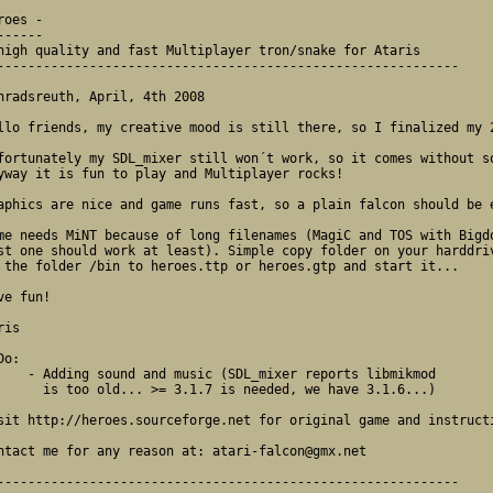
roes -

------ 

high quality and fast Multiplayer tron/snake for Ataris

------------------------------------------------------------

nradsreuth, April, 4th 2008

llo friends, my creative mood is still there, so I finalized my 2
fortunately my SDL_mixer still won´t work, so it comes without so
yway it is fun to play and Multiplayer rocks!

aphics are nice and game runs fast, so a plain falcon should be e
me needs MiNT because of long filenames (MagiC and TOS with Bigdo
st one should work at least). Simple copy folder on your harddriv
 the folder /bin to heroes.ttp or heroes.gtp and start it...

ve fun!

ris

Do:

 music (SDL_mixer reports libmikmod

... >= 3.1.7 is needed, we have 3.1.6...)

sit http://heroes.sourceforge.net for original game and instructi
ntact me for any reason at: atari-falcon@gmx.net

------------------------------------------------------------
