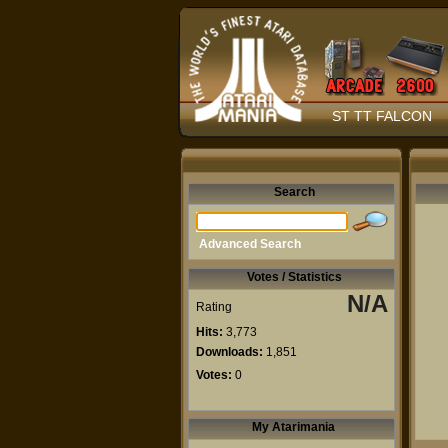
ST TT FALCON
Search
Advanced Search
Votes / Statistics
N/A
Rating
Hits:
3,773
Downloads:
1,851
Votes:
0
My Atarimania