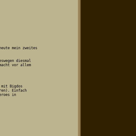
eute mein zweites 

swegen diesmal 

acht vor allem

mit Bigdos 

en). Einfach 

roes in 
