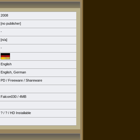
2008
[no publisher]
-
[n/a]
-
English
English
,
German
PD / Freeware / Shareware
Falcon030
/ 4MB
? / ? /
HD Installable