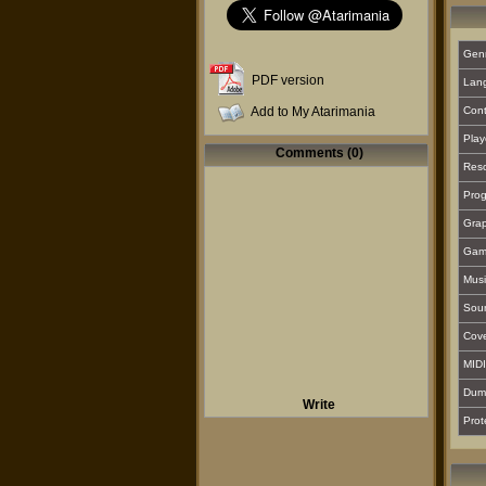
Gen
PDF version
Lan
Add to My Atarimania
Cont
Play
Comments (0)
Reso
Prog
Grap
Gam
Musi
Sou
Cover
MIDI
Dum
Write
Prot