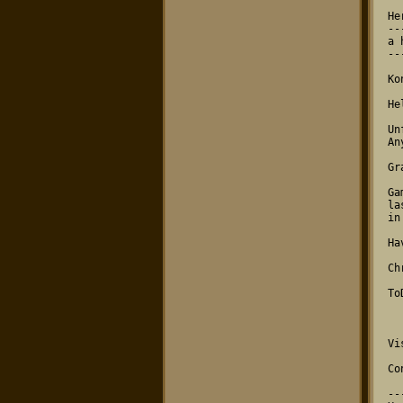
He
--
a 
--
Ko
He
Un
An
Gr
Ga
la
in
Ha
Ch
To
      - Adding sound and
        is too old
Vi
Co
--