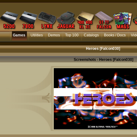
Games
Utilities
Demos
Top 100
Catalogs
Books / Docs
Vid
Heroes [Falcon030]
Screenshots - Heroes [Falcon030]