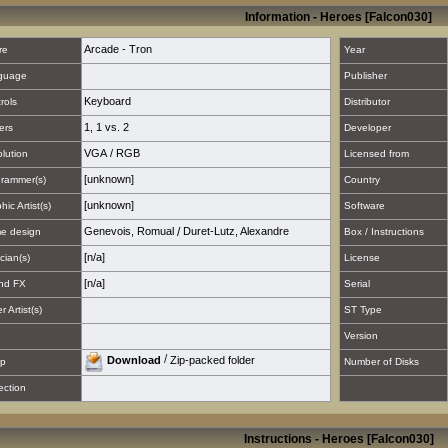
Information - Heroes [Falcon030]
Arcade - Tron
re
Year
guage
Publisher
Keyboard
rols
Distributor
1
,
1 vs. 2
ers
Developer
VGA
/
RGB
lution
Licensed from
[unknown]
rammer(s)
Country
[unknown]
hic Artist(s)
Software
Genevois, Romual
/
Duret-Lutz, Alexandre
e design
Box / Instructions
[n/a]
cian(s)
License
[n/a]
nd FX
Serial
 Artist(s)
ST Type
Version
/
Download
Zip-packed folder
p
Number of Disks
ection
Instructions - Heroes [Falcon030]