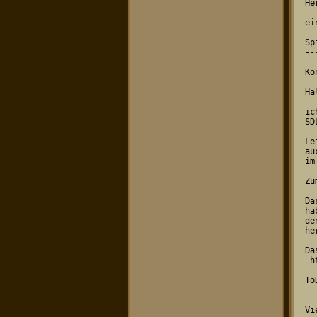
He
--
ei
--
Sp
--
Ko
Ha
ic
SD
Le
au
im
Zu
Da
ha
de
he
Da
 http://heroes.sourceforge.net

To
      - So
Vi