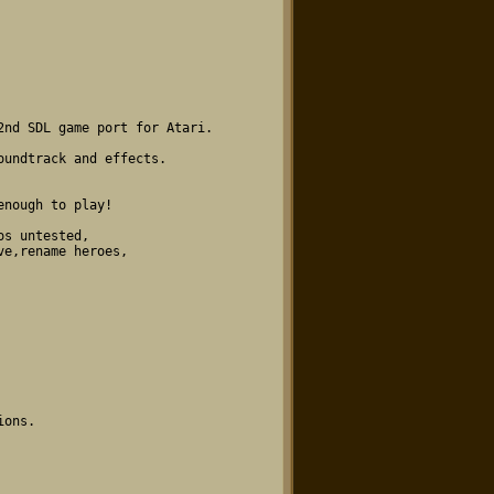
nd SDL game port for Atari.

undtrack and effects. 

nough to play!

s untested, 

e,rename heroes, 

ons.
