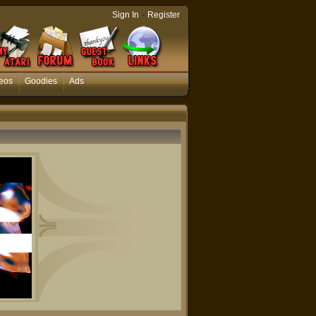
-
Sign In
Register
eos
Goodies
Ads