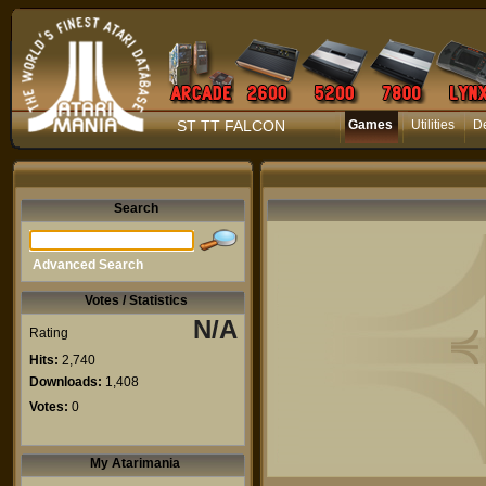
ST TT FALCON
Games
Utilities
D
Search
Advanced Search
Votes / Statistics
N/A
Rating
Hits:
2,740
Downloads:
1,408
Votes:
0
My Atarimania