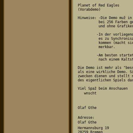
Planet of Red Eagles

(Vorabdemo)

Hinweise: -Die Demo muž in 
          bei 256 Farben gestartet werden

          und ohne Grafikerweiterung.

         -In der vorliegenden Version kann

          es zu Synchronisationsproblemen

          kommen (macht sich durch Ruckeln be-

          merkbar.

         -Am besten startet man die Demo direkt

          nach einem Kaltstart des Rechners.

Die Demo ist mehr als "bess
als eine wirkliche Demo. Si
zwecken dienen und stellt n
des eigentlichen Spiels dar
Viel Spaž beim Anschauen

   wnscht

Olaf Gthe

Adresse:

Olaf Gthe

Hermannsburg 19
